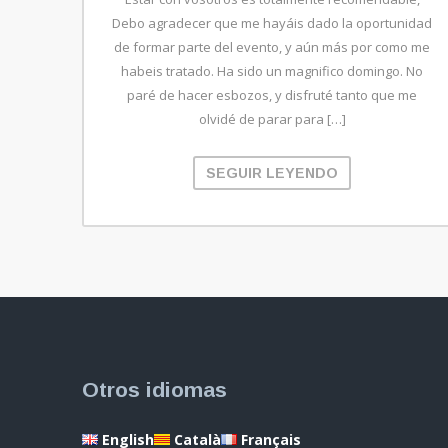
Debo agradecer que me hayáis dado la oportunidad
de formar parte del evento, y aún más por como me
habeis tratado. Ha sido un magnifico domingo. No
paré de hacer esbozos, y disfruté tanto que me
olvidé de parar para […]
SEGUIR LEYENDO
Otros idiomas
English
Català
Français