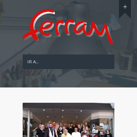
IR A...