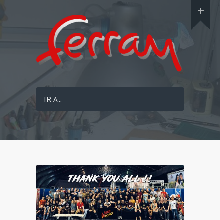
IR A...